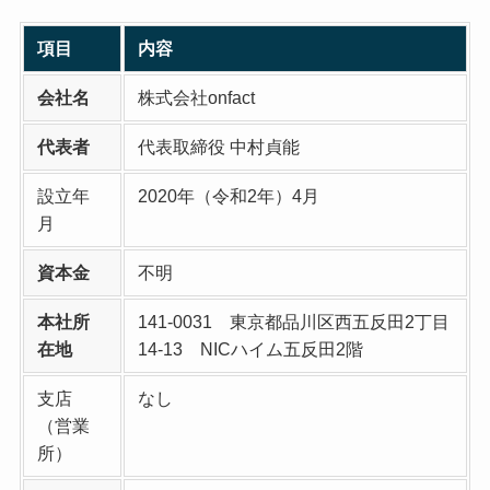
項目
内容
会社名
株式会社onfact
代表者
代表取締役 中村貞能
設立年
2020年（令和2年）4月
月
資本金
不明
本社所
141-0031 東京都品川区西五反田2丁目
在地
14-13 NICハイム五反田2階
支店
なし
（営業
所）