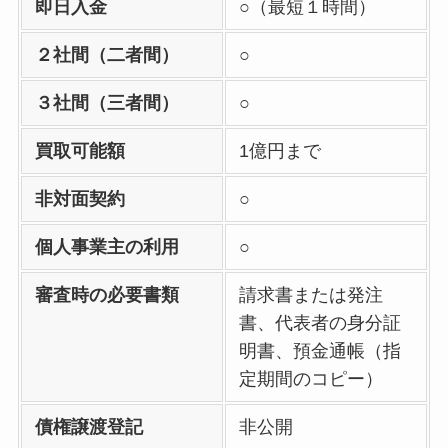
即日入金
○（最短１時間）
２社間（二者間）
○
３社間（三者間）
○
買取可能額
1億円まで
非対面契約
○
個人事業主の利用
○
審査時の必要書類
請求書または発注
書、代表者の身分証
明書、預金通帳（指
定期間のコピー）
債権譲渡登記
非公開